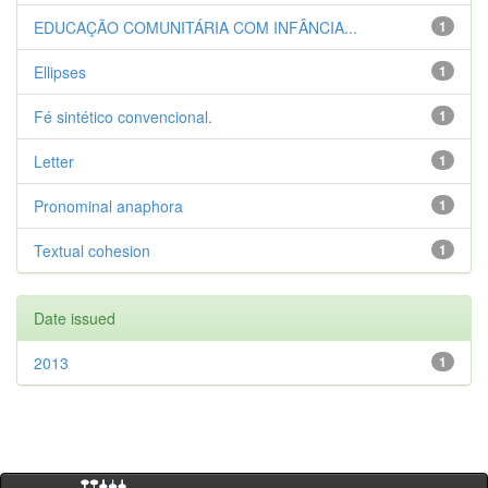
EDUCAÇÃO COMUNITÁRIA COM INFÂNCIA...
1
Ellipses
1
Fé sintético convencional.
1
Letter
1
Pronominal anaphora
1
Textual cohesion
1
Date issued
2013
1