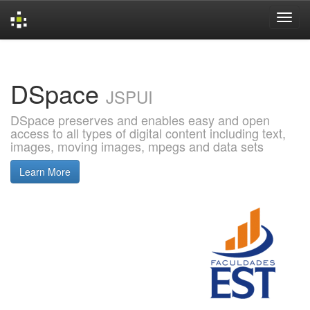
Skip
navigation
DSpace
JSPUI
DSpace preserves and enables easy and open
access to all types of digital content including text,
images, moving images, mpegs and data sets
Learn More