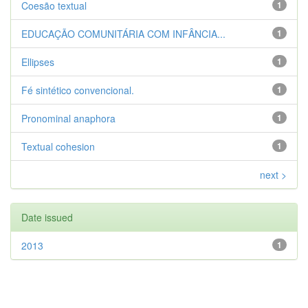
Coesão textual
1
EDUCAÇÃO COMUNITÁRIA COM INFÂNCIA...
1
Ellipses
1
Fé sintético convencional.
1
Pronominal anaphora
1
Textual cohesion
1
next >
Date issued
2013
1