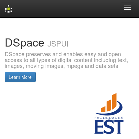
Skip
navigation
DSpace
JSPUI
DSpace preserves and enables easy and open
access to all types of digital content including text,
images, moving images, mpegs and data sets
Learn More