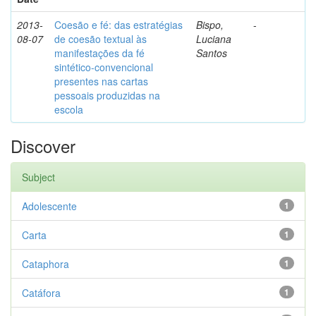
2013-
Coesão e fé: das estratégias
Bispo,
-
08-07
de coesão textual às
Luciana
manifestações da fé
Santos
sintético-convencional
presentes nas cartas
pessoais produzidas na
escola
Discover
Subject
Adolescente
1
Carta
1
Cataphora
1
Catáfora
1