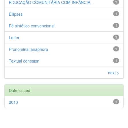
EDUCAÇÃO COMUNITÁRIA COM INFÂNCIA...
1
Ellipses
1
Fé sintético convencional.
1
Letter
1
Pronominal anaphora
1
Textual cohesion
1
next >
Date issued
2013
1