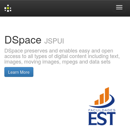
Skip
navigation
DSpace
JSPUI
DSpace preserves and enables easy and open
access to all types of digital content including text,
images, moving images, mpegs and data sets
Learn More