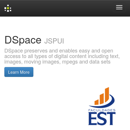
Skip
navigation
DSpace
JSPUI
DSpace preserves and enables easy and open
access to all types of digital content including text,
images, moving images, mpegs and data sets
Learn More