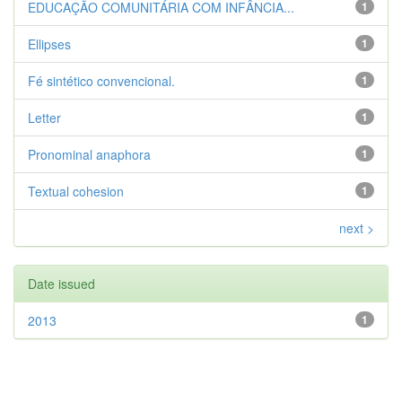
EDUCAÇÃO COMUNITÁRIA COM INFÂNCIA...
1
Ellipses
1
Fé sintético convencional.
1
Letter
1
Pronominal anaphora
1
Textual cohesion
1
next >
Date issued
2013
1