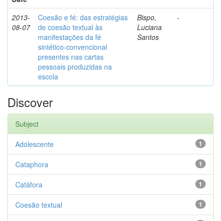
2013-
Coesão e fé: das estratégias
Bispo,
-
08-07
de coesão textual às
Luciana
manifestações da fé
Santos
sintético-convencional
presentes nas cartas
pessoais produzidas na
escola
Discover
Subject
Adolescente
1
Cataphora
1
Catáfora
1
Coesão textual
1