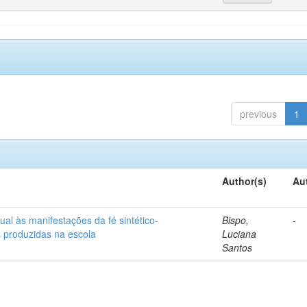
previous
1
Author(s)
Au
ual às manifestações da fé sintético-
Bispo,
-
s produzidas na escola
Luciana
Santos