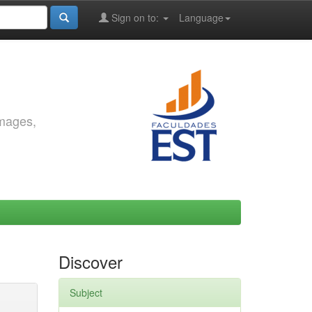
Sign on to:
Language
images,
Discover
Subject