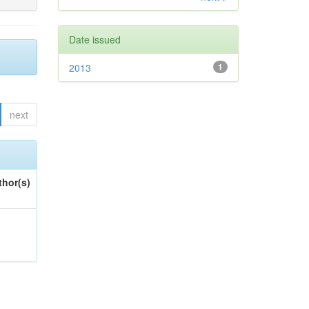
Date issued
2013
1
next
thor(s)