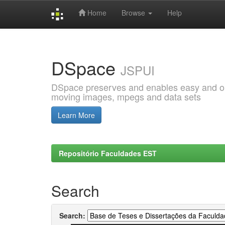
Home
Browse
Help
Skip
navigation
DSpace
JSPUI
DSpace preserves and enables easy and open
moving images, mpegs and data sets
Learn More
Repositório Faculdades EST
Search
Search: