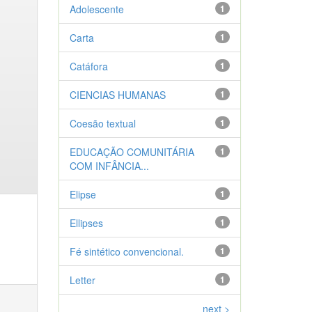
Adolescente
1
Carta
1
Catáfora
1
CIENCIAS HUMANAS
1
Coesão textual
1
EDUCAÇÃO COMUNITÁRIA
1
COM INFÂNCIA...
Elipse
1
Ellipses
1
Fé sintético convencional.
1
Letter
1
next >