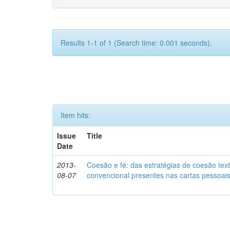
Results 1-1 of 1 (Search time: 0.001 seconds).
Item hits:
Issue
Title
Date
2013-
Coesão e fé: das estratégias de coesão text
08-07
convencional presentes nas cartas pessoai