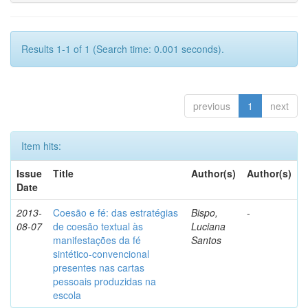
Results 1-1 of 1 (Search time: 0.001 seconds).
previous
1
next
Item hits:
Issue
Title
Author(s)
Author(s)
Date
2013-
Coesão e fé: das estratégias
Bispo,
-
08-07
de coesão textual às
Luciana
manifestações da fé
Santos
sintético-convencional
presentes nas cartas
pessoais produzidas na
escola