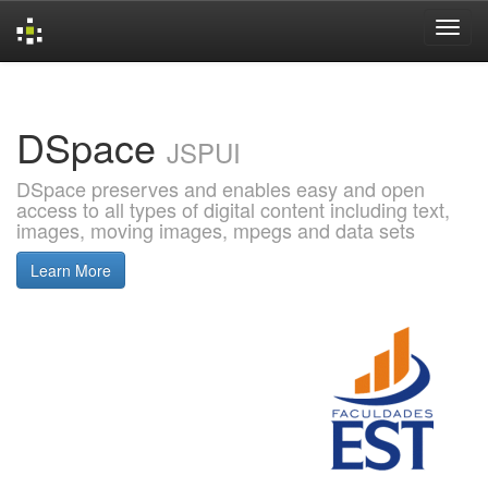
Skip
navigation
DSpace
JSPUI
DSpace preserves and enables easy and open
access to all types of digital content including text,
images, moving images, mpegs and data sets
Learn More