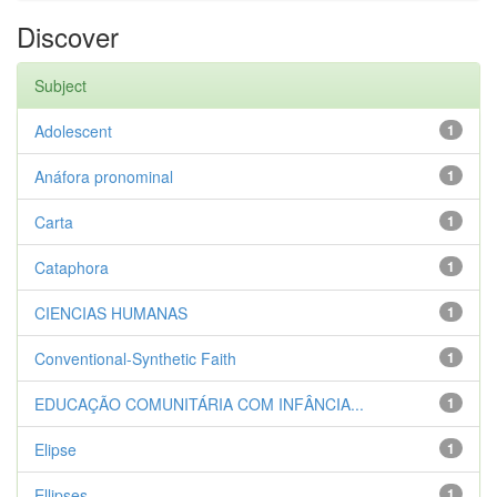
Discover
Subject
Adolescent
1
Anáfora pronominal
1
Carta
1
Cataphora
1
CIENCIAS HUMANAS
1
Conventional-Synthetic Faith
1
EDUCAÇÃO COMUNITÁRIA COM INFÂNCIA...
1
Elipse
1
Ellipses
1