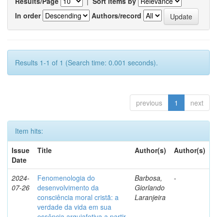
Results/Page
|
Sort items by
In order
Authors/record
Results 1-1 of 1 (Search time: 0.001 seconds).
previous
1
next
Item hits:
Issue
Title
Author(s)
Author(s)
Date
2024-
Fenomenologia do
Barbosa,
-
07-26
desenvolvimento da
Giorlando
consciência moral cristã: a
Laranjeira
verdade da vida em sua
essência arquiafetiva a partir