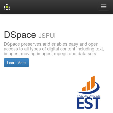
Skip
navigation
DSpace
JSPUI
DSpace preserves and enables easy and open
access to all types of digital content including text,
images, moving images, mpegs and data sets
Learn More