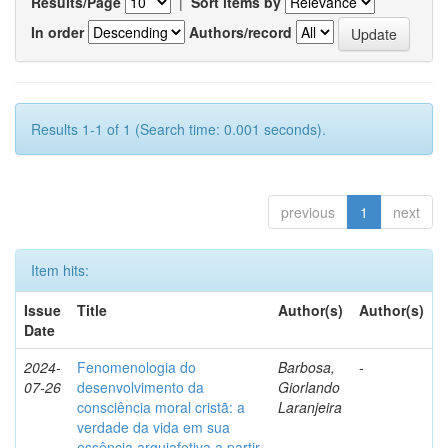
Results/Page
|
Sort items by
In order
Authors/record
Results 1-1 of 1 (Search time: 0.001 seconds).
previous
1
next
Item hits:
Issue
Title
Author(s)
Author(s)
Date
2024-
Fenomenologia do
Barbosa,
-
07-26
desenvolvimento da
Giorlando
consciência moral cristã: a
Laranjeira
verdade da vida em sua
essência arquiafetiva a partir