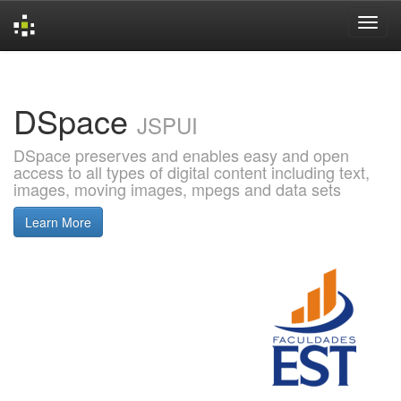
Skip
navigation
DSpace
JSPUI
DSpace preserves and enables easy and open
access to all types of digital content including text,
images, moving images, mpegs and data sets
Learn More