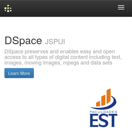
Skip
navigation
DSpace
JSPUI
DSpace preserves and enables easy and open
access to all types of digital content including text,
images, moving images, mpegs and data sets
Learn More