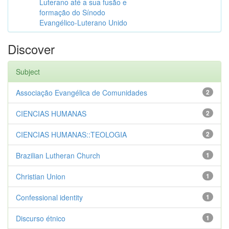
Luterano até a sua fusão e
formação do Sínodo
Evangélico-Luterano Unido
Discover
Subject
Associação Evangélica de Comunidades
2
CIENCIAS HUMANAS
2
CIENCIAS HUMANAS::TEOLOGIA
2
Brazilian Lutheran Church
1
Christian Union
1
Confessional identity
1
Discurso étnico
1