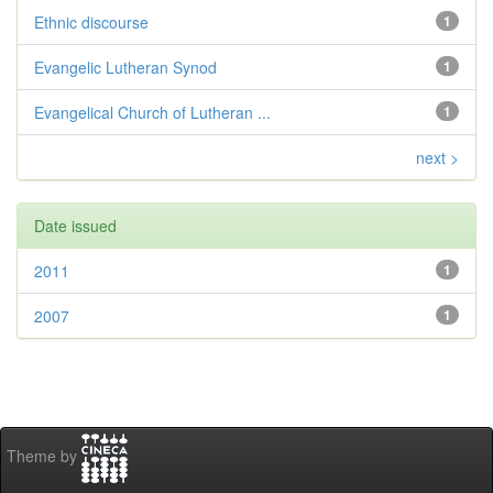
Ethnic discourse
1
Evangelic Lutheran Synod
1
Evangelical Church of Lutheran ...
1
next >
Date issued
2011
1
2007
1
Theme by