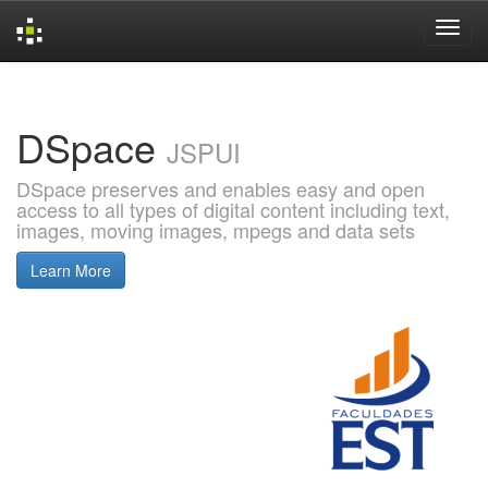
Skip
navigation
DSpace
JSPUI
DSpace preserves and enables easy and open
access to all types of digital content including text,
images, moving images, mpegs and data sets
Learn More