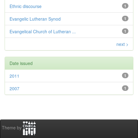
Ethnic discourse
1
Evangelic Lutheran Synod
1
Evangelical Church of Lutheran ...
1
next >
Date issued
2011
1
2007
1
Theme by