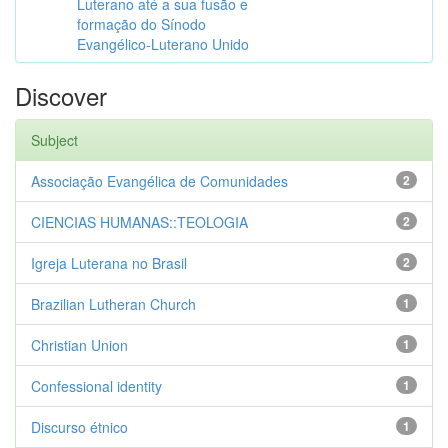
Luterano até a sua fusão e
formação do Sínodo
Evangélico-Luterano Unido
Discover
Subject
Associação Evangélica de Comunidades
2
CIENCIAS HUMANAS::TEOLOGIA
2
Igreja Luterana no Brasil
2
Brazilian Lutheran Church
1
Christian Union
1
Confessional identity
1
Discurso étnico
1