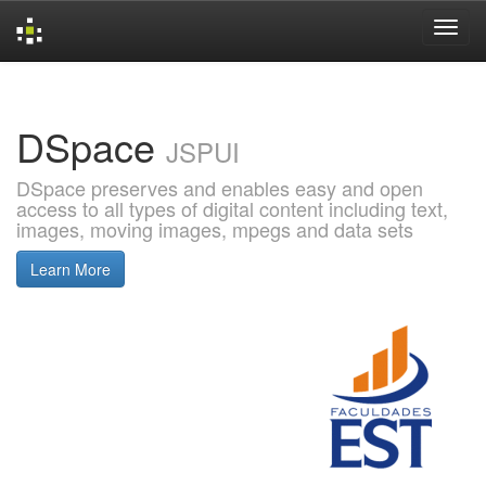
Skip
navigation
DSpace
JSPUI
DSpace preserves and enables easy and open
access to all types of digital content including text,
images, moving images, mpegs and data sets
Learn More