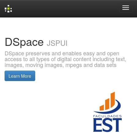
Skip
navigation
DSpace
JSPUI
DSpace preserves and enables easy and open
access to all types of digital content including text,
images, moving images, mpegs and data sets
Learn More