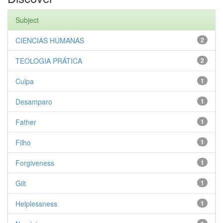
Subject
CIENCIAS HUMANAS
2
TEOLOGIA PRÁTICA
2
Culpa
1
Desamparo
1
Father
1
Filho
1
Forgiveness
1
Gilt
1
Helplessness
1