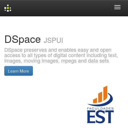
Skip
navigation
DSpace
JSPUI
DSpace preserves and enables easy and open
access to all types of digital content including text,
images, moving images, mpegs and data sets
Learn More