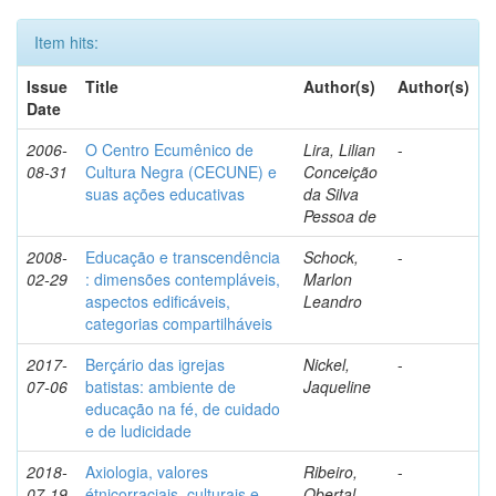
Item hits:
Issue
Title
Author(s)
Author(s)
Date
2006-
O Centro Ecumênico de
Lira, Lilian
-
08-31
Cultura Negra (CECUNE) e
Conceição
suas ações educativas
da Silva
Pessoa de
2008-
Educação e transcendência
Schock,
-
02-29
: dimensões contempláveis,
Marlon
aspectos edificáveis,
Leandro
categorias compartilháveis
2017-
Berçário das igrejas
Nickel,
-
07-06
batistas: ambiente de
Jaqueline
educação na fé, de cuidado
e de ludicidade
2018-
Axiologia, valores
Ribeiro,
-
07-19
étnicorraciais, culturais e
Obertal