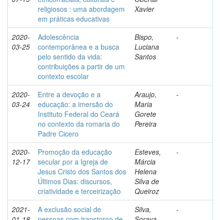
religiosos : uma abordagem
Xavier
em práticas educativas
2020-
Adolescência
Bispo,
-
03-25
contemporânea e a busca
Luciana
pelo sentido da vida:
Santos
contribuições a partir de um
contexto escolar
2020-
Entre a devoção e a
Araujo,
-
03-24
educação: a imersão do
Maria
Instituto Federal do Ceará
Gorete
no contexto da romaria do
Pereira
Padre Cicero
2020-
Promoção da educação
Esteves,
-
12-17
secular por a Igreja de
Márcia
Jesus Cristo dos Santos dos
Helena
Últimos Dias: discursos,
Silva de
criatividade e terceirização
Queiroz
2021-
A exclusão social de
Silva,
-
01-18
pessoas com transtorno de
Soraya