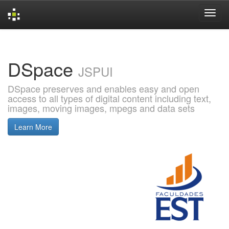
Skip
navigation
DSpace
JSPUI
DSpace preserves and enables easy and open
access to all types of digital content including text,
images, moving images, mpegs and data sets
Learn More