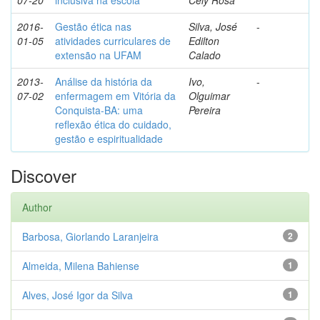
07-20
inclusiva na escola
Cely Rosa
2016-
Gestão ética nas
Silva, José
-
01-05
atividades curriculares de
Edilton
extensão na UFAM
Calado
2013-
Análise da história da
Ivo,
-
07-02
enfermagem em Vitória da
Olguimar
Conquista-BA: uma
Pereira
reflexão ética do cuidado,
gestão e espiritualidade
Discover
Author
Barbosa, Giorlando Laranjeira
2
Almeida, Milena Bahiense
1
Alves, José Igor da Silva
1