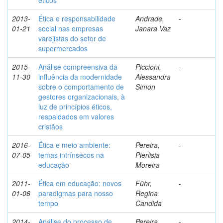
éticos
2013-
Ética e responsabilidade
Andrade,
-
01-21
social nas empresas
Janara Vaz
varejistas do setor de
supermercados
2015-
Análise compreensiva da
Piccioni,
-
11-30
influência da modernidade
Alessandra
sobre o comportamento de
Simon
gestores organizacionais, à
luz de princípios éticos,
respaldados em valores
cristãos
2016-
Ética e meio ambiente:
Pereira,
-
07-05
temas intrínsecos na
Pierlisia
educação
Moreira
2011-
Ética em educação: novos
Führ,
-
01-06
paradigmas para nosso
Regina
tempo
Candida
2014-
Análise do processo de
Pereira,
-