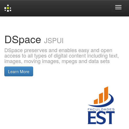
Skip
navigation
DSpace
JSPUI
DSpace preserves and enables easy and open
access to all types of digital content including text,
images, moving images, mpegs and data sets
Learn More