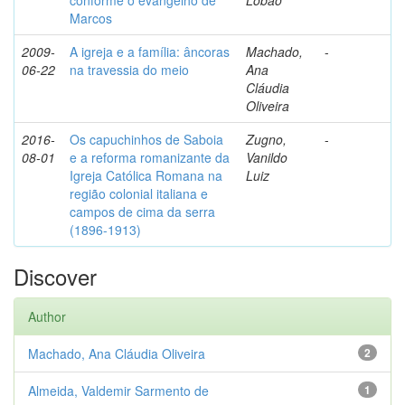
conforme o evangelho de
Lobão
Marcos
2009-
A igreja e a família: âncoras
Machado,
-
06-22
na travessia do meio
Ana
Cláudia
Oliveira
2016-
Os capuchinhos de Saboia
Zugno,
-
08-01
e a reforma romanizante da
Vanildo
Igreja Católica Romana na
Luiz
região colonial italiana e
campos de cima da serra
(1896-1913)
Discover
Author
Machado, Ana Cláudia Oliveira
2
Almeida, Valdemir Sarmento de
1