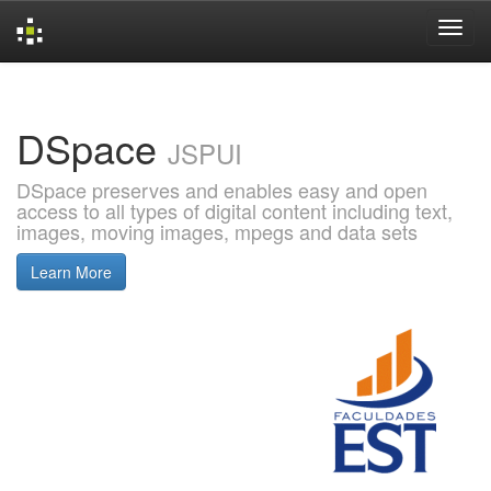
Skip
navigation
DSpace
JSPUI
DSpace preserves and enables easy and open
access to all types of digital content including text,
images, moving images, mpegs and data sets
Learn More