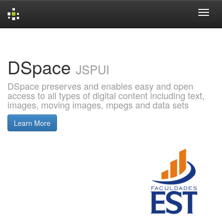
Skip
navigation
DSpace
JSPUI
DSpace preserves and enables easy and open
access to all types of digital content including text,
images, moving images, mpegs and data sets
Learn More