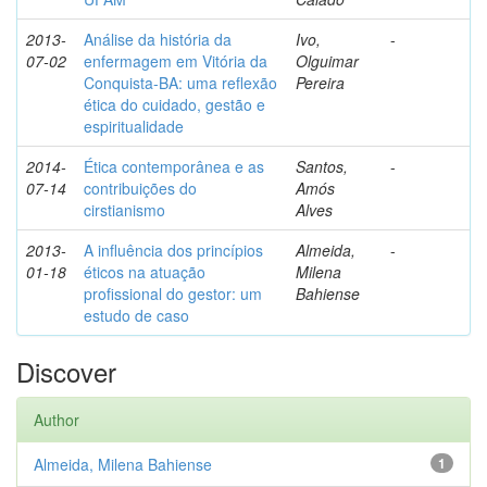
2013-
Análise da história da
Ivo,
-
07-02
enfermagem em Vitória da
Olguimar
Conquista-BA: uma reflexão
Pereira
ética do cuidado, gestão e
espiritualidade
2014-
Ética contemporânea e as
Santos,
-
07-14
contribuições do
Amós
cirstianismo
Alves
2013-
A influência dos princípios
Almeida,
-
01-18
éticos na atuação
Milena
profissional do gestor: um
Bahiense
estudo de caso
Discover
Author
Almeida, Milena Bahiense
1