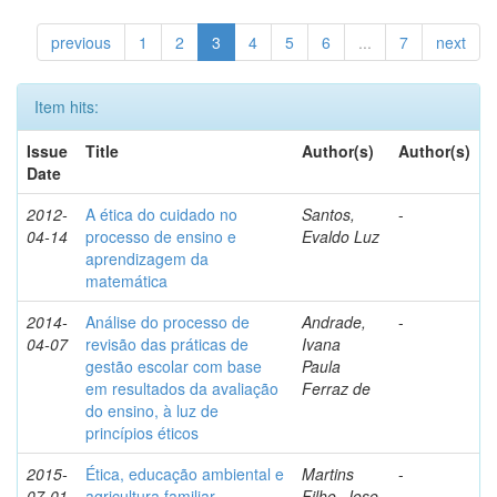
previous
1
2
3
4
5
6
...
7
next
Item hits:
Issue
Title
Author(s)
Author(s)
Date
2012-
A ética do cuidado no
Santos,
-
04-14
processo de ensino e
Evaldo Luz
aprendizagem da
matemática
2014-
Análise do processo de
Andrade,
-
04-07
revisão das práticas de
Ivana
gestão escolar com base
Paula
em resultados da avaliação
Ferraz de
do ensino, à luz de
princípios éticos
2015-
Ética, educação ambiental e
Martins
-
07-01
agricultura familiar
Filho, Jose