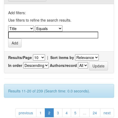
Add filters:
Use filters to refine the search results.
Results/Page
|
Sort items by
In order
Authors/record
Results 11-20 of 239 (Search time: 0.0 seconds).
previous
1
2
3
4
5
...
24
next