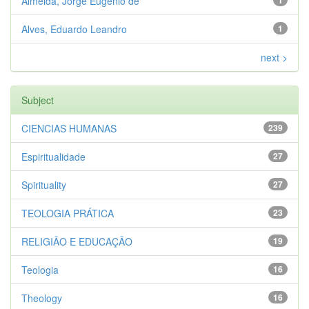
Almeida, Jorge Eugenio de
1
Alves, Eduardo Leandro
1
next >
Subject
CIENCIAS HUMANAS
239
Espiritualidade
27
Spirituality
27
TEOLOGIA PRÁTICA
23
RELIGIÃO E EDUCAÇÃO
19
Teologia
16
Theology
16