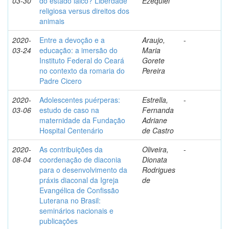
03-30
do estado laico? Liberdade
Ezequiel
religiosa versus direitos dos
animais
2020-
Entre a devoção e a
Araujo,
-
03-24
educação: a imersão do
Maria
Instituto Federal do Ceará
Gorete
no contexto da romaria do
Pereira
Padre Cicero
2020-
Adolescentes puérperas:
Estrella,
-
03-06
estudo de caso na
Fernanda
maternidade da Fundação
Adriane
Hospital Centenário
de Castro
2020-
As contribuições da
Oliveira,
-
08-04
coordenação de diaconia
Dionata
para o desenvolvimento da
Rodrigues
práxis diaconal da Igreja
de
Evangélica de Confissão
Luterana no Brasil:
seminários nacionais e
publicações