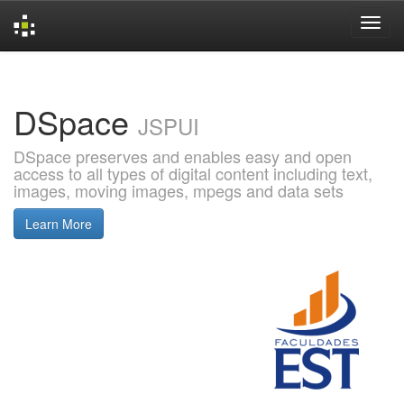
Skip
navigation
DSpace
JSPUI
DSpace preserves and enables easy and open
access to all types of digital content including text,
images, moving images, mpegs and data sets
Learn More