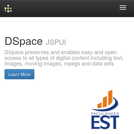
Skip
navigation
DSpace
JSPUI
DSpace preserves and enables easy and open
access to all types of digital content including text,
images, moving images, mpegs and data sets
Learn More