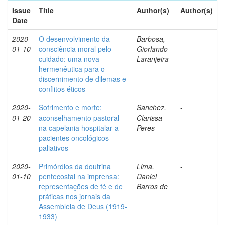
Issue
Title
Author(s)
Author(s)
Date
2020-
O desenvolvimento da
Barbosa,
-
01-10
consciência moral pelo
Giorlando
cuidado: uma nova
Laranjeira
hermenêutica para o
discernimento de dilemas e
conflitos éticos
2020-
Sofrimento e morte:
Sanchez,
-
01-20
aconselhamento pastoral
Clarissa
na capelania hospitalar a
Peres
pacientes oncológicos
paliativos
2020-
Primórdios da doutrina
Lima,
-
01-10
pentecostal na imprensa:
Daniel
representações de fé e de
Barros de
práticas nos jornais da
Assembleia de Deus (1919-
1933)