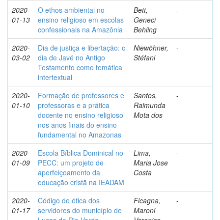
2020-
O ethos ambiental no
Bett,
-
01-13
ensino religioso em escolas
Geneci
confessionais na Amazônia
Behling
2020-
Dia de justiça e libertação: o
Niewöhner,
-
03-02
dia de Javé no Antigo
Stéfani
Testamento como temática
intertextual
2020-
Formação de professores e
Santos,
-
01-10
professoras e a prática
Raimunda
docente no ensino religioso
Mota dos
nos anos finais do ensino
fundamental no Amazonas
2020-
Escola Bíblica Dominical no
Lima,
-
01-09
PECC: um projeto de
Maria Jose
aperfeiçoamento da
Costa
educação cristã na IEADAM
2020-
Código de ética dos
Ficagna,
-
01-17
servidores do município de
Maroni