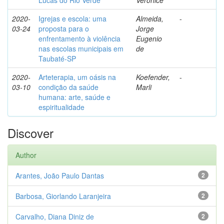
Lucas do Rio Verde
Veronice
2020-
Igrejas e escola: uma
Almeida,
-
03-24
proposta para o
Jorge
enfrentamento à violência
Eugenio
nas escolas municipais em
de
Taubaté-SP
2020-
Arteterapia, um oásis na
Koefender,
-
03-10
condição da saúde
Marli
humana: arte, saúde e
espiritualidade
Discover
Author
Arantes, João Paulo Dantas
2
Barbosa, Giorlando Laranjeira
2
Carvalho, Diana Diniz de
2