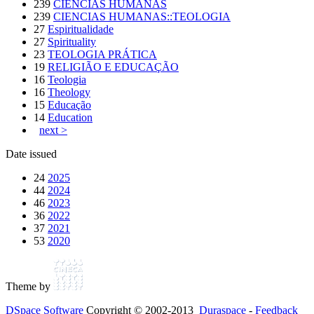
239
CIENCIAS HUMANAS
239
CIENCIAS HUMANAS::TEOLOGIA
27
Espiritualidade
27
Spirituality
23
TEOLOGIA PRÁTICA
19
RELIGIÃO E EDUCAÇÃO
16
Teologia
16
Theology
15
Educação
14
Education
next >
Date issued
24
2025
44
2024
46
2023
36
2022
37
2021
53
2020
Theme by
DSpace Software
Copyright © 2002-2013
Duraspace
-
Feedback