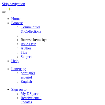
Skip navigation
Home
Browse
Communities
& Collections
Browse Items by:
Issue Date
Author
Title
Subject
Help
Language
português
español
English
Sign on to:
My DSpace
Receive email
updates