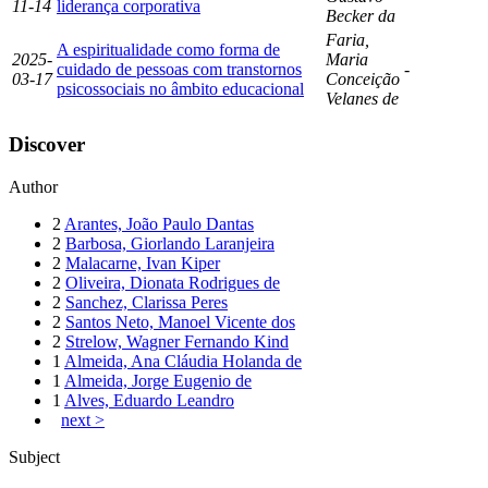
11-14
liderança corporativa
Becker da
Faria,
A espiritualidade como forma de
2025-
Maria
cuidado de pessoas com transtornos
-
03-17
Conceição
psicossociais no âmbito educacional
Velanes de
Discover
Author
2
Arantes, João Paulo Dantas
2
Barbosa, Giorlando Laranjeira
2
Malacarne, Ivan Kiper
2
Oliveira, Dionata Rodrigues de
2
Sanchez, Clarissa Peres
2
Santos Neto, Manoel Vicente dos
2
Strelow, Wagner Fernando Kind
1
Almeida, Ana Cláudia Holanda de
1
Almeida, Jorge Eugenio de
1
Alves, Eduardo Leandro
next >
Subject