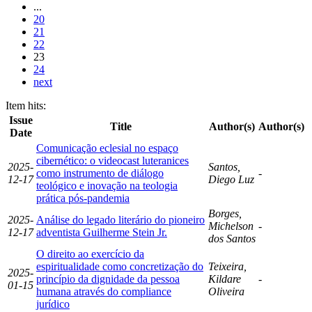
...
20
21
22
23
24
next
Item hits:
Issue
Title
Author(s)
Author(s)
Date
Comunicação eclesial no espaço
cibernético: o videocast luteranices
2025-
Santos,
como instrumento de diálogo
-
12-17
Diego Luz
teológico e inovação na teologia
prática pós-pandemia
Borges,
2025-
Análise do legado literário do pioneiro
Michelson
-
12-17
adventista Guilherme Stein Jr.
dos Santos
O direito ao exercício da
espiritualidade como concretização do
Teixeira,
2025-
princípio da dignidade da pessoa
Kildare
-
01-15
humana através do compliance
Oliveira
jurídico