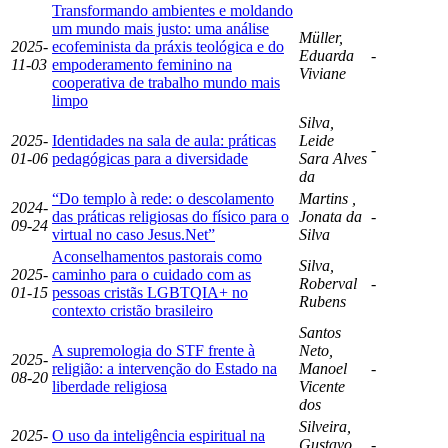
Transformando ambientes e moldando
um mundo mais justo: uma análise
Müller,
2025-
ecofeminista da práxis teológica e do
Eduarda
-
11-03
empoderamento feminino na
Viviane
cooperativa de trabalho mundo mais
limpo
Silva,
2025-
Identidades na sala de aula: práticas
Leide
-
01-06
pedagógicas para a diversidade
Sara Alves
da
“Do templo à rede: o descolamento
Martins ,
2024-
das práticas religiosas do físico para o
Jonata da
-
09-24
virtual no caso Jesus.Net”
Silva
Aconselhamentos pastorais como
Silva,
2025-
caminho para o cuidado com as
Roberval
-
01-15
pessoas cristãs LGBTQIA+ no
Rubens
contexto cristão brasileiro
Santos
A supremologia do STF frente à
Neto,
2025-
religião: a intervenção do Estado na
Manoel
-
08-20
liberdade religiosa
Vicente
dos
Silveira,
2025-
O uso da inteligência espiritual na
Gustavo
-