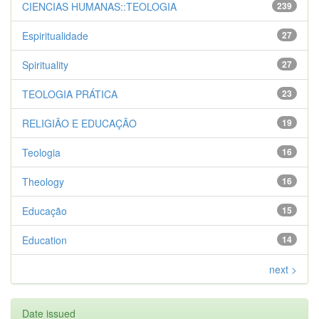
CIENCIAS HUMANAS::TEOLOGIA
239
Espiritualidade
27
Spirituality
27
TEOLOGIA PRÁTICA
23
RELIGIÃO E EDUCAÇÃO
19
Teologia
16
Theology
16
Educação
15
Education
14
next >
Date issued