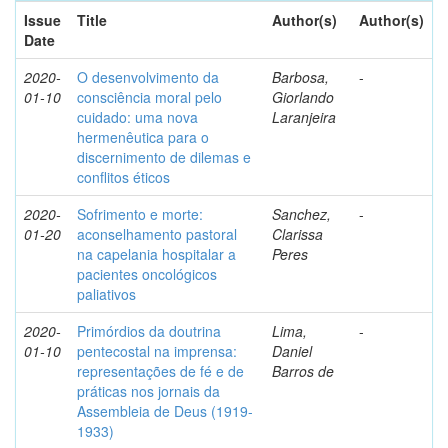
Issue
Title
Author(s)
Author(s)
Date
2020-
O desenvolvimento da
Barbosa,
-
01-10
consciência moral pelo
Giorlando
cuidado: uma nova
Laranjeira
hermenêutica para o
discernimento de dilemas e
conflitos éticos
2020-
Sofrimento e morte:
Sanchez,
-
01-20
aconselhamento pastoral
Clarissa
na capelania hospitalar a
Peres
pacientes oncológicos
paliativos
2020-
Primórdios da doutrina
Lima,
-
01-10
pentecostal na imprensa:
Daniel
representações de fé e de
Barros de
práticas nos jornais da
Assembleia de Deus (1919-
1933)