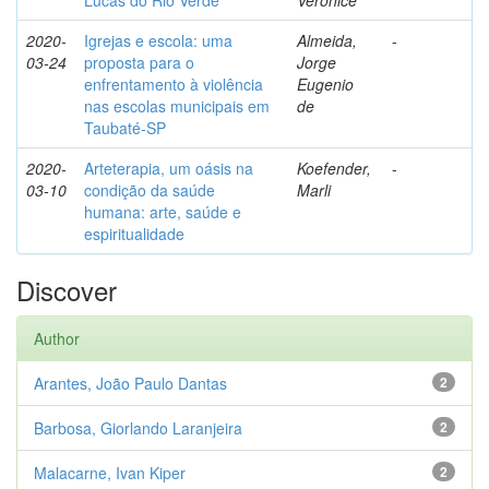
Lucas do Rio Verde
Veronice
2020-
Igrejas e escola: uma
Almeida,
-
03-24
proposta para o
Jorge
enfrentamento à violência
Eugenio
nas escolas municipais em
de
Taubaté-SP
2020-
Arteterapia, um oásis na
Koefender,
-
03-10
condição da saúde
Marli
humana: arte, saúde e
espiritualidade
Discover
Author
Arantes, João Paulo Dantas
2
Barbosa, Giorlando Laranjeira
2
Malacarne, Ivan Kiper
2