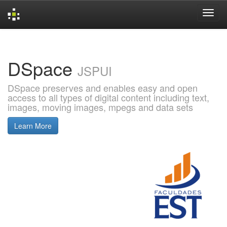
Skip
navigation
DSpace
JSPUI
DSpace preserves and enables easy and open
access to all types of digital content including text,
images, moving images, mpegs and data sets
Learn More