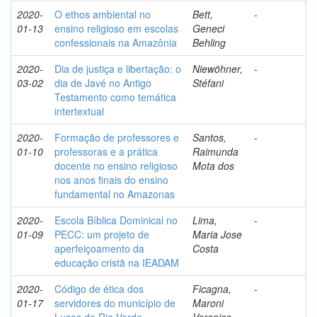
2020-
O ethos ambiental no
Bett,
-
01-13
ensino religioso em escolas
Geneci
confessionais na Amazônia
Behling
2020-
Dia de justiça e libertação: o
Niewöhner,
-
03-02
dia de Javé no Antigo
Stéfani
Testamento como temática
intertextual
2020-
Formação de professores e
Santos,
-
01-10
professoras e a prática
Raimunda
docente no ensino religioso
Mota dos
nos anos finais do ensino
fundamental no Amazonas
2020-
Escola Bíblica Dominical no
Lima,
-
01-09
PECC: um projeto de
Maria Jose
aperfeiçoamento da
Costa
educação cristã na IEADAM
2020-
Código de ética dos
Ficagna,
-
01-17
servidores do município de
Maroni