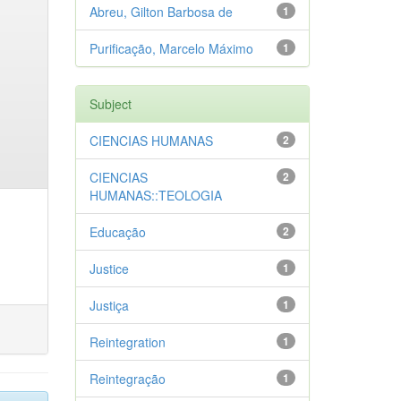
Abreu, Gilton Barbosa de
1
Purificação, Marcelo Máximo
1
Subject
CIENCIAS HUMANAS
2
CIENCIAS
2
HUMANAS::TEOLOGIA
Educação
2
Justice
1
Justiça
1
Reintegration
1
Reintegração
1