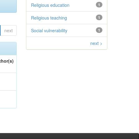
Religious education
1
Religious teaching
1
next
Social vulnerability
1
next >
thor(s)