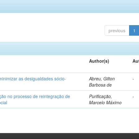
previous
1
Author(s)
Au
minimizar as desigualdades sócio-
Abreu, Gilton
-
Barbosa de
ação no processo de reintegração de
Purificação,
-
cial
Marcelo Máximo