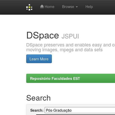
Home
Browse
Help
Skip
navigation
DSpace
JSPUI
DSpace preserves and enables easy and open
moving images, mpegs and data sets
Learn More
Repositório Faculdades EST
Search
Search: