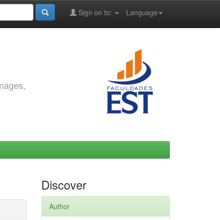
Sign on to:
Language
images,
Discover
Author