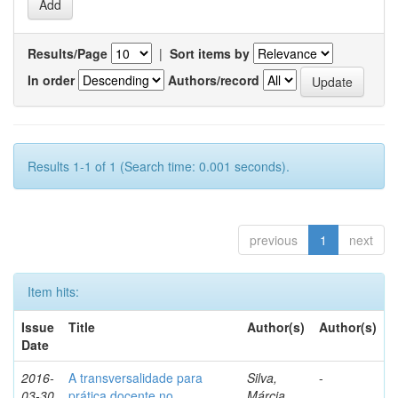
Results/Page
|
Sort items by
In order
Authors/record
Results 1-1 of 1 (Search time: 0.001 seconds).
previous
1
next
Item hits:
Issue
Title
Author(s)
Author(s)
Date
2016-
A transversalidade para
Silva,
-
03-30
prática docente no
Márcia