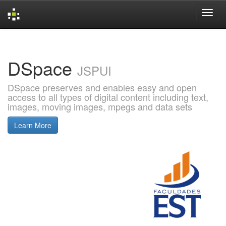
Skip
navigation
DSpace
JSPUI
DSpace preserves and enables easy and open
access to all types of digital content including text,
images, moving images, mpegs and data sets
Learn More