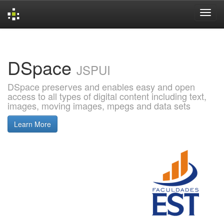
Skip
navigation
DSpace
JSPUI
DSpace preserves and enables easy and open
access to all types of digital content including text,
images, moving images, mpegs and data sets
Learn More