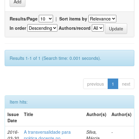
Results/Page
|
Sort items by
In order
Authors/record
Results 1-1 of 1 (Search time: 0.001 seconds).
previous
1
next
Item hits:
Issue
Title
Author(s)
Author(s)
Date
2016-
A transversalidade para
Silva,
-
03-30
prática docente no
Márcia