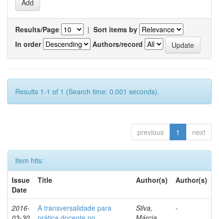
Results/Page
|
Sort items by
In order
Authors/record
Results 1-1 of 1 (Search time: 0.001 seconds).
previous
1
next
Item hits:
Issue
Title
Author(s)
Author(s)
Date
2016-
A transversalidade para
Silva,
-
03-30
prática docente no
Márcia