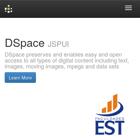
Skip
navigation
DSpace
JSPUI
DSpace preserves and enables easy and open
access to all types of digital content including text,
images, moving images, mpegs and data sets
Learn More