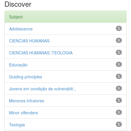
Discover
Subject
Adolescence
1
CIENCIAS HUMANAS
1
CIENCIAS HUMANAS::TEOLOGIA
1
Educação
1
Guiding principles
1
Jovens em condição de vulnerabili...
1
Menores infratores
1
Minor offenders
1
Teologia
1