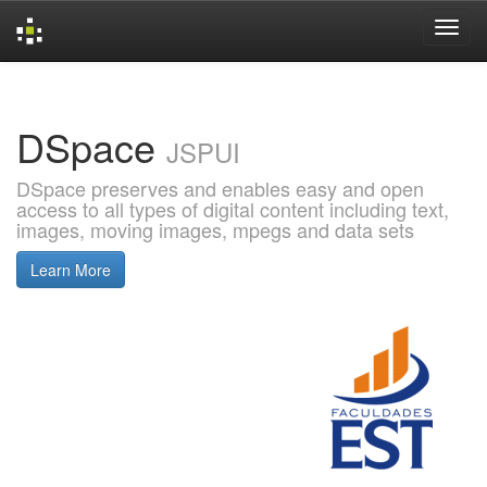
Skip
navigation
DSpace
JSPUI
DSpace preserves and enables easy and open
access to all types of digital content including text,
images, moving images, mpegs and data sets
Learn More