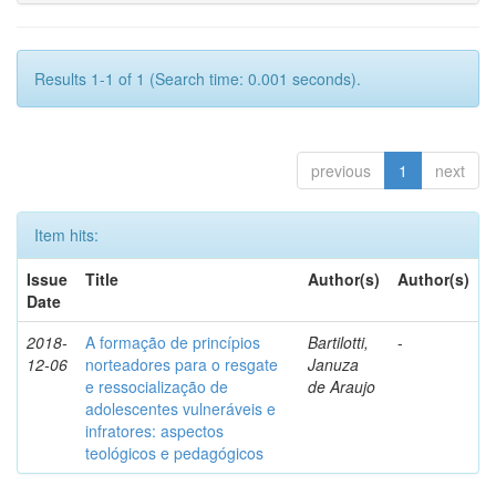
Results 1-1 of 1 (Search time: 0.001 seconds).
previous
1
next
Item hits:
Issue
Title
Author(s)
Author(s)
Date
2018-
A formação de princípios
Bartilotti,
-
12-06
norteadores para o resgate
Januza
e ressocialização de
de Araujo
adolescentes vulneráveis e
infratores: aspectos
teológicos e pedagógicos