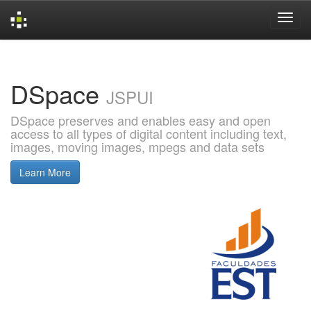
Skip
navigation
DSpace
JSPUI
DSpace preserves and enables easy and open
access to all types of digital content including text,
images, moving images, mpegs and data sets
Learn More