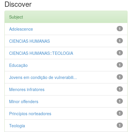
Discover
Subject
Adolescence
1
CIENCIAS HUMANAS
1
CIENCIAS HUMANAS::TEOLOGIA
1
Educação
1
Jovens em condição de vulnerabili...
1
Menores infratores
1
Minor offenders
1
Princípios norteadores
1
Teologia
1