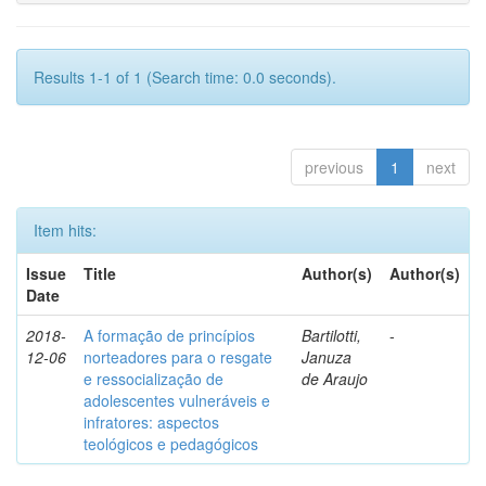
Results 1-1 of 1 (Search time: 0.0 seconds).
previous
1
next
Item hits:
Issue
Title
Author(s)
Author(s)
Date
2018-
A formação de princípios
Bartilotti,
-
12-06
norteadores para o resgate
Januza
e ressocialização de
de Araujo
adolescentes vulneráveis e
infratores: aspectos
teológicos e pedagógicos