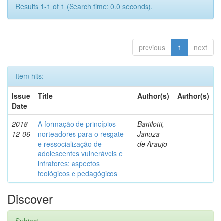
Results 1-1 of 1 (Search time: 0.0 seconds).
previous
1
next
Item hits:
Issue
Title
Author(s)
Author(s)
Date
2018-
A formação de princípios
Bartilotti,
-
12-06
norteadores para o resgate
Januza
e ressocialização de
de Araujo
adolescentes vulneráveis e
infratores: aspectos
teológicos e pedagógicos
Discover
Subject