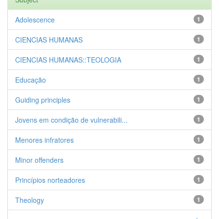
Adolescence
1
CIENCIAS HUMANAS
1
CIENCIAS HUMANAS::TEOLOGIA
1
Educação
1
Guiding principles
1
Jovens em condição de vulnerabili...
1
Menores infratores
1
Minor offenders
1
Princípios norteadores
1
Theology
1