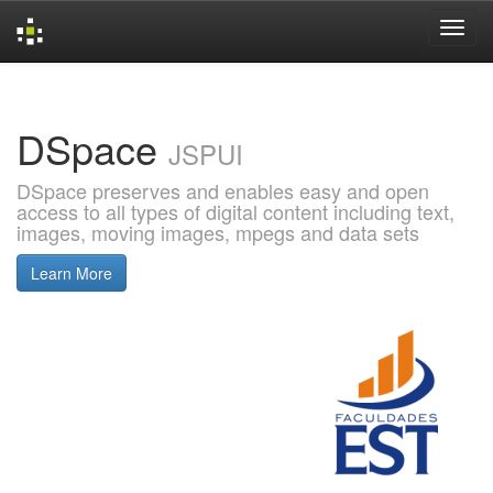
Skip
navigation
DSpace
JSPUI
DSpace preserves and enables easy and open
access to all types of digital content including text,
images, moving images, mpegs and data sets
Learn More