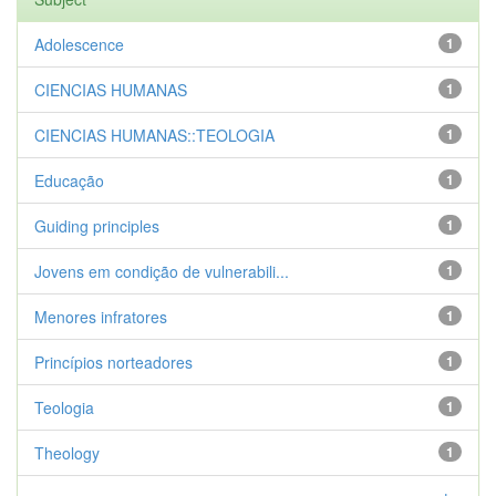
Adolescence
1
CIENCIAS HUMANAS
1
CIENCIAS HUMANAS::TEOLOGIA
1
Educação
1
Guiding principles
1
Jovens em condição de vulnerabili...
1
Menores infratores
1
Princípios norteadores
1
Teologia
1
Theology
1