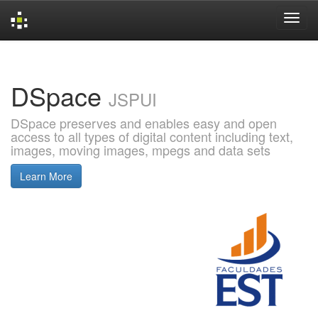
Skip
navigation
DSpace
JSPUI
DSpace preserves and enables easy and open
access to all types of digital content including text,
images, moving images, mpegs and data sets
Learn More