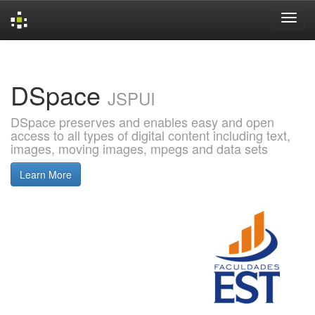
Skip
navigation
DSpace
JSPUI
DSpace preserves and enables easy and open
access to all types of digital content including text,
images, moving images, mpegs and data sets
Learn More