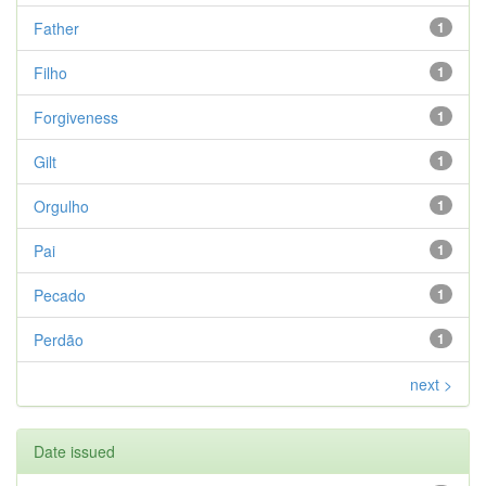
Father
1
Filho
1
Forgiveness
1
Gilt
1
Orgulho
1
Pai
1
Pecado
1
Perdão
1
next >
Date issued