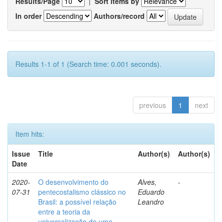
Results/Page
|
Sort items by
In order
Authors/record
Results 1-1 of 1 (Search time: 0.001 seconds).
previous
1
next
Item hits:
Issue
Title
Author(s)
Author(s)
Date
2020-
O desenvolvimento do
Alves,
-
07-31
pentecostalismo clássico no
Eduardo
Brasil: a possível relação
Leandro
entre a teoria da
universalização de uma