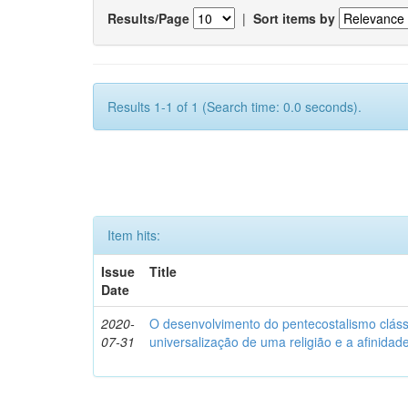
Results/Page
|
Sort items by
Results 1-1 of 1 (Search time: 0.0 seconds).
Item hits:
Issue
Title
Date
2020-
O desenvolvimento do pentecostalismo clássic
07-31
universalização de uma religião e a afinida