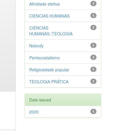
Afinidade eletiva
1
CIENCIAS HUMANAS
1
CIENCIAS
1
HUMANAS::TEOLOGIA
Nobody
1
Pentecostalismo
1
Religiosidade popular
1
TEOLOGIA PRÁTICA
1
Date issued
2020
1