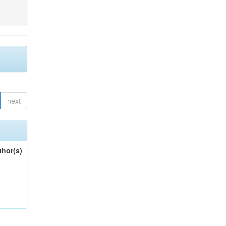
next
thor(s)