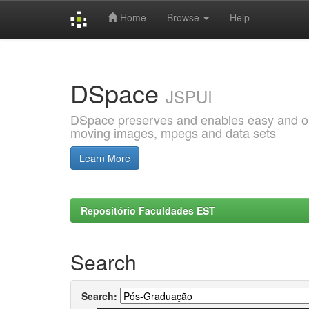
Home
Browse
Help
Skip
navigation
DSpace
JSPUI
DSpace preserves and enables easy and open
moving images, mpegs and data sets
Learn More
Repositório Faculdades EST
Search
Search: