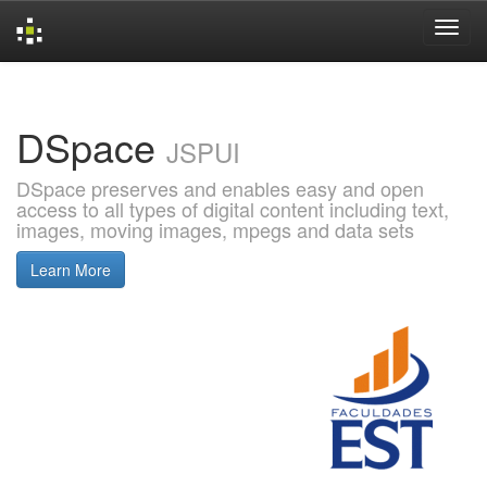
Skip
navigation
DSpace
JSPUI
DSpace preserves and enables easy and open
access to all types of digital content including text,
images, moving images, mpegs and data sets
Learn More