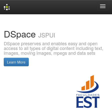
Skip
navigation
DSpace
JSPUI
DSpace preserves and enables easy and open
access to all types of digital content including text,
images, moving images, mpegs and data sets
Learn More