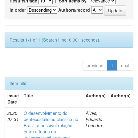
Results/Page
|
Sort items by
In order
Authors/record
Results 1-1 of 1 (Search time: 0.001 seconds).
previous
1
next
Item hits:
Issue
Title
Author(s)
Author(s)
Date
2020-
O desenvolvimento do
Alves,
-
07-31
pentecostalismo clássico no
Eduardo
Brasil: a possível relação
Leandro
entre a teoria da
universalização de uma