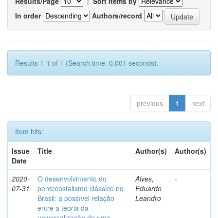
Results/Page
|
Sort items by
In order
Authors/record
Results 1-1 of 1 (Search time: 0.001 seconds).
previous
1
next
Item hits:
Issue
Title
Author(s)
Author(s)
Date
2020-
O desenvolvimento do
Alves,
-
07-31
pentecostalismo clássico no
Eduardo
Brasil: a possível relação
Leandro
entre a teoria da
universalização de uma