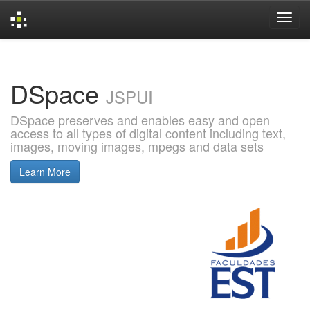
Skip
navigation
DSpace
JSPUI
DSpace preserves and enables easy and open
access to all types of digital content including text,
images, moving images, mpegs and data sets
Learn More