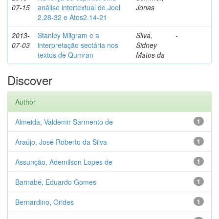
07-15
análise intertextual de Joel
Jonas
2.28-32 e Atos2.14-21
2013-
Stanley Milgram e a
Silva,
-
07-03
interpretação sectária nos
Sidney
textos de Qumran
Matos da
Discover
Author
Almeida, Valdemir Sarmento de
1
Araújo, José Roberto da Silva
1
Assunção, Ademilson Lopes de
1
Barnabé, Eduardo Gomes
1
Bernardino, Orides
1