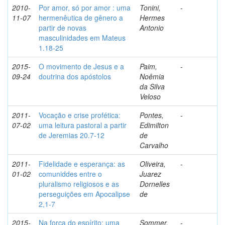
2010-
Por amor, só por amor : uma
Tonini,
-
11-07
hermenêutica de gênero a
Hermes
partir de novas
Antonio
masculinidades em Mateus
1.18-25
2015-
O movimento de Jesus e a
Paim,
-
09-24
doutrina dos apóstolos
Noêmia
da Silva
Veloso
2011-
Vocação e crise profética:
Pontes,
-
07-02
uma leitura pastoral a partir
Edimilton
de Jeremias 20.7-12
de
Carvalho
2011-
Fidelidade e esperança: as
Oliveira,
-
01-02
comuniddes entre o
Juarez
pluralismo religiosos e as
Dornelles
perseguições em Apocalipse
de
2,1-7
2015-
Na força do espírito: uma
Sommer,
-