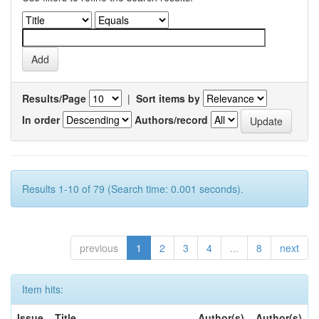
Results/Page
|
Sort items by
In order
Authors/record
Results 1-10 of 79 (Search time: 0.001 seconds).
previous
1
2
3
4
...
8
next
Item hits:
Issue
Title
Author(s)
Author(s)