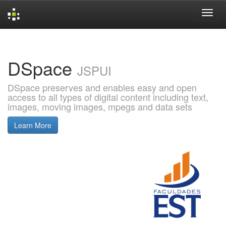
Skip
navigation
DSpace
JSPUI
DSpace preserves and enables easy and open
access to all types of digital content including text,
images, moving images, mpegs and data sets
Learn More