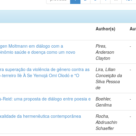
Author(s)
Au
ürgen Moltmann em diálogo com a
Pires,
-
 o binômio saúde e doença como um novo
Anderson
Clayton
a superação da violência de gênero contra as
Lira, Lilian
-
terreiro Ilè À Se Yemojá Omi Olodó e "O
Conceição da
Silva Pessoa
de
s-Reid: uma proposta de diálogo entre poesia e
Boehler,
-
Genilma
oxalidade da hermenêutica contemporânea
Rocha,
-
Abdruschin
Schaeffer