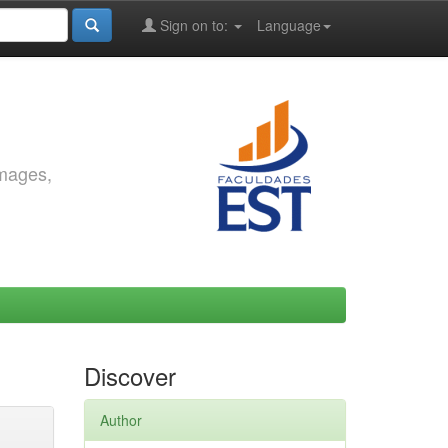
Sign on to:
Language
images,
Discover
Author