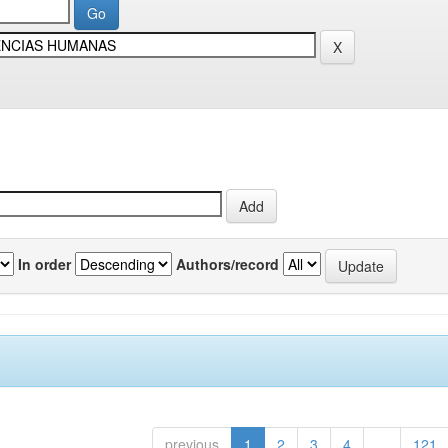
In order
Authors/record
previous
1
2
3
4
...
121