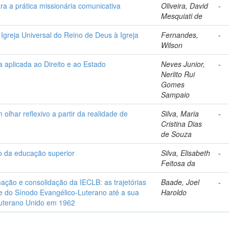
ra a prática missionária comunicativa
Oliveira, David
-
Mesquiati de
 Igreja Universal do Reino de Deus à Igreja
Fernandes,
-
Wilson
a aplicada ao Direito e ao Estado
Neves Junior,
-
Nerlito Rui
Gomes
Sampaio
 olhar reflexivo a partir da realidade de
Silva, Maria
-
Cristina Dias
de Souza
ão da educação superior
Silva, Elisabeth
-
Feitosa da
mação e consolidação da IECLB: as trajetórias
Baade, Joel
-
 do Sínodo Evangélico-Luterano até a sua
Haroldo
Luterano Unido em 1962