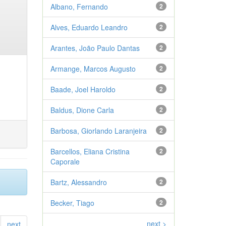
Albano, Fernando
2
Alves, Eduardo Leandro
2
Arantes, João Paulo Dantas
2
Armange, Marcos Augusto
2
Baade, Joel Haroldo
2
Baldus, Dione Carla
2
Barbosa, Giorlando Laranjeira
2
Barcellos, Eliana Cristina
2
Caporale
Bartz, Alessandro
2
Becker, Tiago
2
next >
next