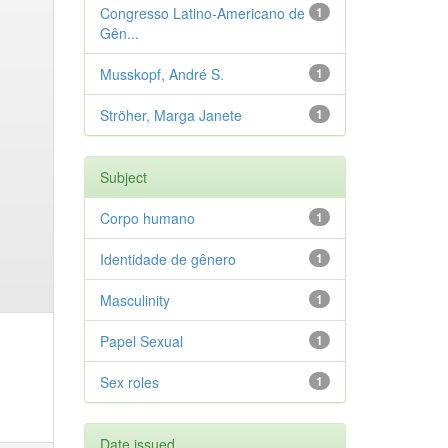
Congresso Latino-Americano de
1
Gên...
Musskopf, André S.
1
Ströher, Marga Janete
1
Subject
Corpo humano
1
Identidade de gênero
1
Masculinity
1
Papel Sexual
1
Sex roles
1
Date issued