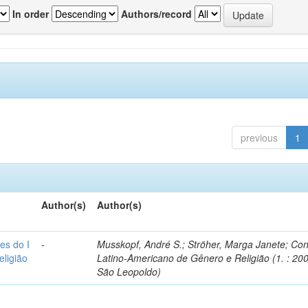
In order
Authors/record
previous
1
Author(s)
Author(s)
es do I
-
Musskopf, André S.; Ströher, Marga Janete; Co
ligião
Latino-Americano de Gênero e Religião (1. : 200
São Leopoldo)