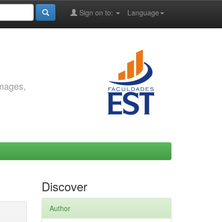
Sign on to:
Language
images,
Discover
Author