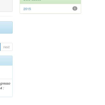
2015
1
next
ngresso
4 :