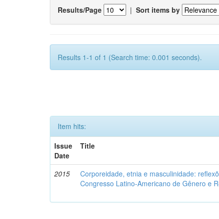
Results/Page
|
Sort items by
Results 1-1 of 1 (Search time: 0.001 seconds).
Item hits:
Issue
Title
Date
2015
Corporeidade, etnia e masculinidade: reflexõ
Congresso Latino-Americano de Gênero e Re