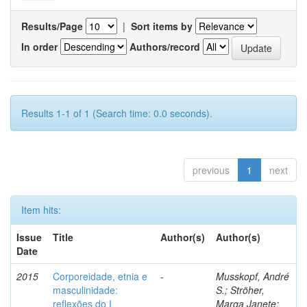
Results/Page
|
Sort items by
In order
Authors/record
Results 1-1 of 1 (Search time: 0.0 seconds).
previous
1
next
Item hits:
Issue
Title
Author(s)
Author(s)
Date
2015
Corporeidade, etnia e
-
Musskopf, André
masculinidade:
S.; Ströher,
reflexões do I
Marga Janete;