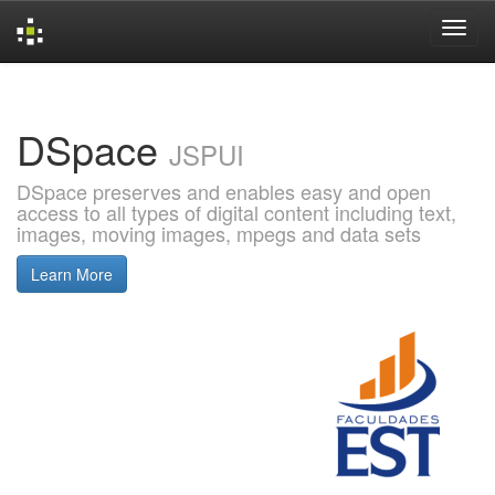
Skip
navigation
DSpace
JSPUI
DSpace preserves and enables easy and open
access to all types of digital content including text,
images, moving images, mpegs and data sets
Learn More