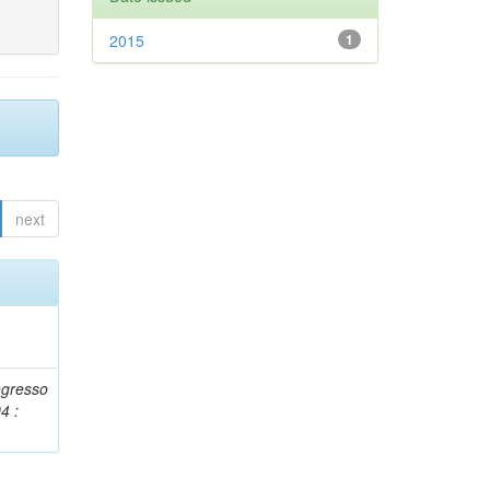
2015
1
next
ngresso
4 :