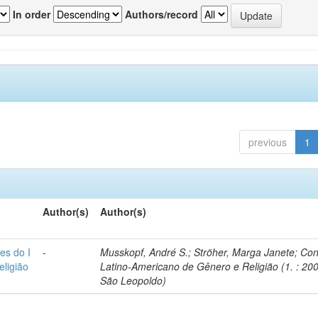
In order
Authors/record
previous
1
Author(s)
Author(s)
es do I
-
Musskopf, André S.; Ströher, Marga Janete; Co
ligião
Latino-Americano de Gênero e Religião (1. : 200
São Leopoldo)