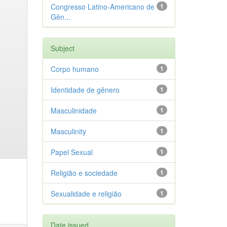
Congresso Latino-Americano de
1
Gên...
Subject
Corpo humano
1
Identidade de gênero
1
Masculinidade
1
Masculinity
1
Papel Sexual
1
Religião e sociedade
1
Sexualidade e religião
1
Date issued