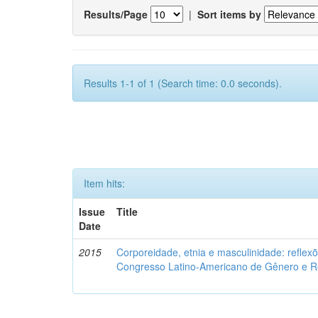
Results/Page
|
Sort items by
Results 1-1 of 1 (Search time: 0.0 seconds).
Item hits:
Issue
Title
Date
2015
Corporeidade, etnia e masculinidade: reflexõ
Congresso Latino-Americano de Gênero e Re