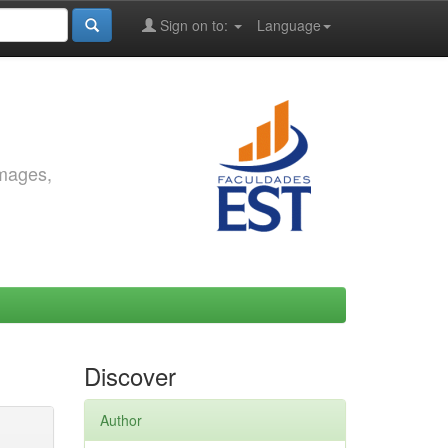
Sign on to:
Language
images,
Discover
Author