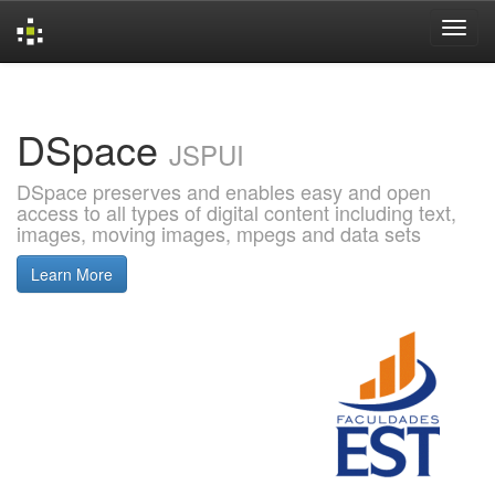
Skip
navigation
DSpace
JSPUI
DSpace preserves and enables easy and open
access to all types of digital content including text,
images, moving images, mpegs and data sets
Learn More