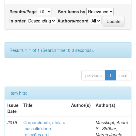
Results/Page
|
Sort items by
In order
Authors/record
Results 1-1 of 1 (Search time: 0.0 seconds).
previous
1
next
Item hits:
Issue
Title
Author(s)
Author(s)
Date
2015
Corporeidade, etnia e
-
Musskopf, André
masculinidade:
S.; Ströher,
reflexões do I
Marga Janete;