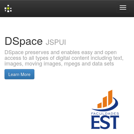
Skip
navigation
DSpace
JSPUI
DSpace preserves and enables easy and open
access to all types of digital content including text,
images, moving images, mpegs and data sets
Learn More