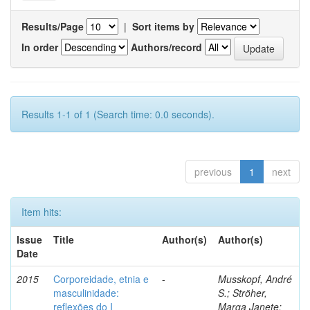
Results/Page
|
Sort items by
In order
Authors/record
Results 1-1 of 1 (Search time: 0.0 seconds).
previous
1
next
Item hits:
Issue
Title
Author(s)
Author(s)
Date
2015
Corporeidade, etnia e
-
Musskopf, André
masculinidade:
S.; Ströher,
reflexões do I
Marga Janete;