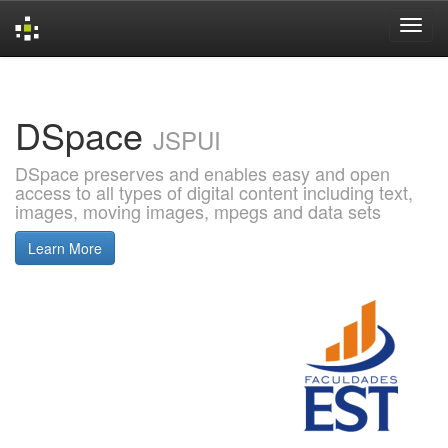
Skip
navigation
DSpace
JSPUI
DSpace preserves and enables easy and open
access to all types of digital content including text,
images, moving images, mpegs and data sets
Learn More