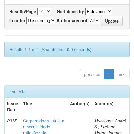
Results/Page
|
Sort items by
In order
Authors/record
Results 1-1 of 1 (Search time: 0.0 seconds).
previous
1
next
Item hits:
Issue
Title
Author(s)
Author(s)
Date
2015
Corporeidade, etnia e
-
Musskopf, André
masculinidade:
S.; Ströher,
reflexões do I
Marga Janete;