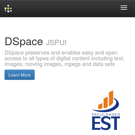
Skip
navigation
DSpace
JSPUI
DSpace preserves and enables easy and open
access to all types of digital content including text,
images, moving images, mpegs and data sets
Learn More