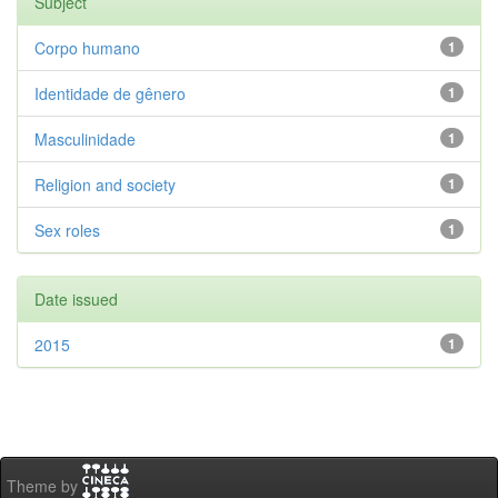
Subject
Corpo humano
1
Identidade de gênero
1
Masculinidade
1
Religion and society
1
Sex roles
1
Date issued
2015
1
Theme by