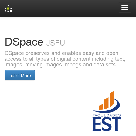
Skip
navigation
DSpace
JSPUI
DSpace preserves and enables easy and open
access to all types of digital content including text,
images, moving images, mpegs and data sets
Learn More