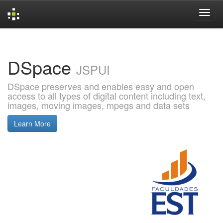
Skip
navigation
DSpace
JSPUI
DSpace preserves and enables easy and open
access to all types of digital content including text,
images, moving images, mpegs and data sets
Learn More