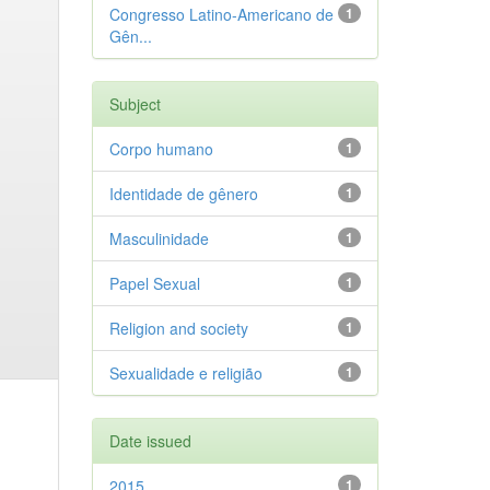
Congresso Latino-Americano de
1
Gên...
Subject
Corpo humano
1
Identidade de gênero
1
Masculinidade
1
Papel Sexual
1
Religion and society
1
Sexualidade e religião
1
Date issued
2015
1