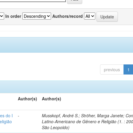
In order
Authors/record
previous
1
Author(s)
Author(s)
es do I
-
Musskopf, André S.; Ströher, Marga Janete; Co
ligião
Latino-Americano de Gênero e Religião (1. : 200
São Leopoldo)