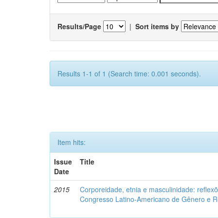
Results/Page
|
Sort items by
Results 1-1 of 1 (Search time: 0.001 seconds).
Item hits:
Issue
Title
Date
2015
Corporeidade, etnia e masculinidade: reflexõ
Congresso Latino-Americano de Gênero e Re