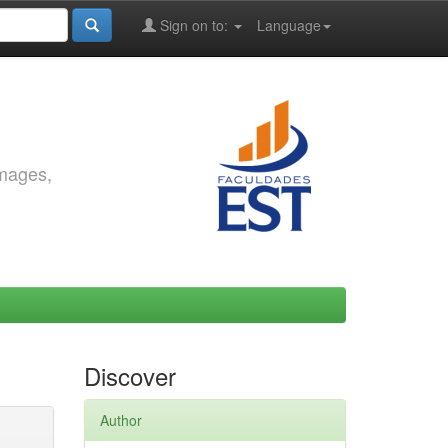
Sign on to:
Language
images,
Discover
Author