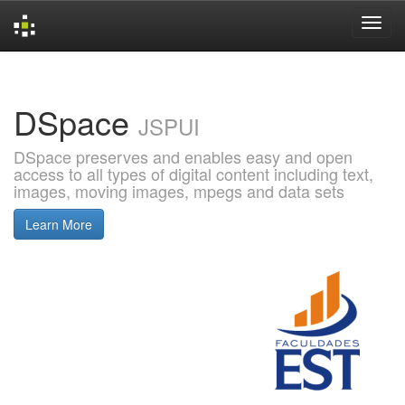
Skip
navigation
DSpace
JSPUI
DSpace preserves and enables easy and open
access to all types of digital content including text,
images, moving images, mpegs and data sets
Learn More