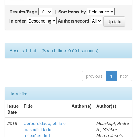
Results/Page
|
Sort items by
In order
Authors/record
Results 1-1 of 1 (Search time: 0.001 seconds).
previous
1
next
Item hits:
Issue
Title
Author(s)
Author(s)
Date
2015
Corporeidade, etnia e
-
Musskopf, André
masculinidade:
S.; Ströher,
reflexões do I
Marga Janete;