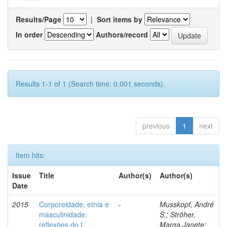
Results/Page
|
Sort items by
In order
Authors/record
Results 1-1 of 1 (Search time: 0.001 seconds).
previous
1
next
Item hits:
Issue
Title
Author(s)
Author(s)
Date
2015
Corporeidade, etnia e
-
Musskopf, André
masculinidade:
S.; Ströher,
reflexões do I
Marga Janete;