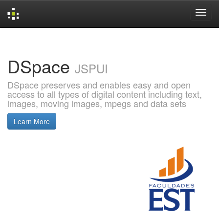
Skip
navigation
DSpace
JSPUI
DSpace preserves and enables easy and open
access to all types of digital content including text,
images, moving images, mpegs and data sets
Learn More