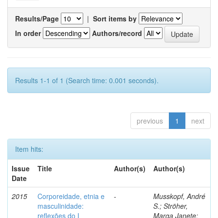
Results/Page
|
Sort items by
In order
Authors/record
Results 1-1 of 1 (Search time: 0.001 seconds).
previous
1
next
Item hits:
Issue
Title
Author(s)
Author(s)
Date
2015
Corporeidade, etnia e
-
Musskopf, André
masculinidade:
S.; Ströher,
reflexões do I
Marga Janete;