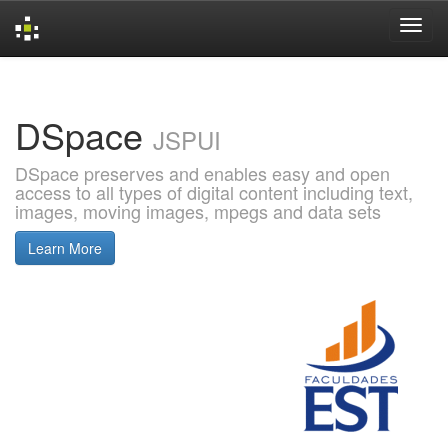
Skip
navigation
DSpace
JSPUI
DSpace preserves and enables easy and open
access to all types of digital content including text,
images, moving images, mpegs and data sets
Learn More